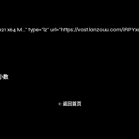
921 x64 M..." type="lz" url="https://vast.lanzouu.com/iRPY
位小数
返回首页