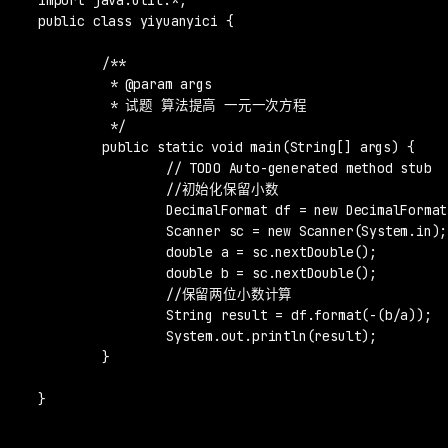
public class yiyuanyici {

	/**

	 * @param args

	 * 试题 算法提高 一元一次方程

	 */

	public static void main(String[] args) {

		// TODO Auto-generated method stub

		//初始化保留小数

		DecimalFormat df = new DecimalFormat("0.00");

		Scanner sc = new Scanner(System.in);

		double a = sc.nextDouble();

		double b = sc.nextDouble();

		//保留两位小数计算

		String result = df.format(-(b/a));

		System.out.println(result);

	}

}