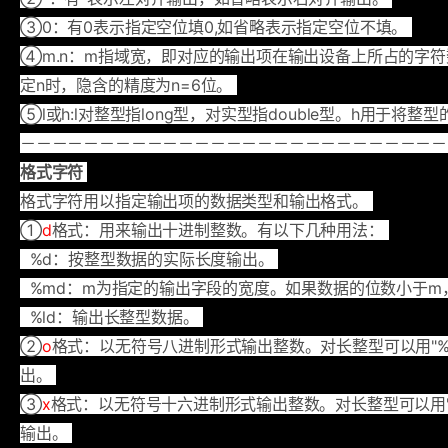
③0：有0表示指定空位填0,如省略表示指定空位不填。
④m.n：m指域宽，即对应的输出项在输出设备上所占的字
定n时，隐含的精度为n=6位。
⑤l或h:l对整型指long型，对实型指double型。h用于将整
－－－－－－－－－－－－－－－－－－－－－－－－－－－
格式字符
格式字符用以指定输出项的数据类型和输出格式。
①
d
格式：用来输出十进制整数。有以下几种用法：
%d：按整型数据的实际长度输出。
%md：m为指定的输出字段的宽度。如果数据的位数小于m
%ld：输出长整型数据。
②
o
格式：以无符号八进制形式输出整数。对长整型可以用"%l
出。
③
x
格式：以无符号十六进制形式输出整数。对长整型可以用"%
输出。