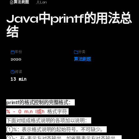
算法刷题
Lan
Java中printf的用法总
结
年份
分类
2020
算法刷题
阅读
13 min
printf的格式控制的完整格式：
% - 0 m.n l或h
格式字符
下面对组成格式说明的各项加以说明：
①%：表示格式说明的起始符号，不可缺少。
②-：有-表示左对齐输出，如省略表示右对齐输出。