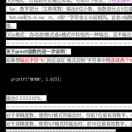
⑧
e
格式：以指数形式输出实数。可用以下形式：
//在实践
%e：数字部分（又称尾数）输出6位小数，指数部分占5位
%m.ne和%-m.ne：m、n和”-”字符含义与前相同。此
度。
⑨
g
格式：自动选f格式或e格式中较短的一种输出，且不输
－－－－－－－－－－－－－－－－－－－－－－－－－－－
关于printf函数的进一步说明：
如果想
输出字符"%"
,则应该在“格式控制”字符串中
用连续两个
printf("%f%%", 1.0/3);
输出0.333333%。
－－－－－－－－－－－－－－－－－－－－－－－－－－－
对于单精度数，使用%f格式符输出时，仅前7位是有效数字，
对于双精度数，使用%lf格式符输出时，前16位是有效数字，