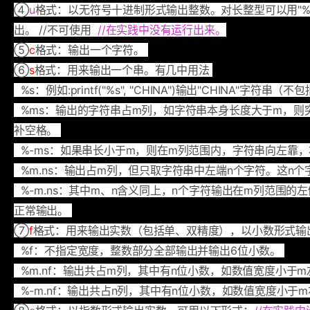
④
u
格式：以无符号十进制形式输出整数。对长整型可以用"%l
出。 //不可使用
//在实践中没有运行出来。
⑤
c
格式：输出一个字符。
⑥
s
格式：用来输出一个串。有几中用法
%s：例如:printf("%s", "CHINA")输出"CHINA"字符串
%ms：输出的字符串占m列，如字符串本身长度大于m，则
补空格。
%-ms：如果串长小于m，则在m列范围内，字符串向左靠
%m.ns：输出占m列，但只取字符串中左端n个字符。这n
%-m.ns：其中m、n含义同上，n个字符输出在m列范围的
正常输出。
⑦
f
格式：用来输出实数（包括单、双精度），以小数形式输
%f：不指定宽度，整数部分全部输出并输出6位小数。
%m.nf：输出共占m列，其中有n位小数，如数值宽度小于
%-m.nf：输出共占n列，其中有n位小数，如数值宽度小于