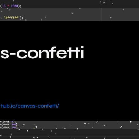
-confetti
thub.io/canvas-confetti/