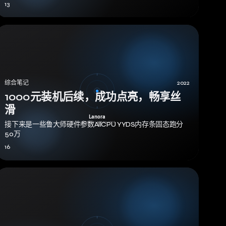
13
综合笔记
2022
1000元装机后续，成功点亮，畅享丝
滑
接下来是一些鲁大师硬件参数AllCPU YYDS内存条固态跑分
50万
16