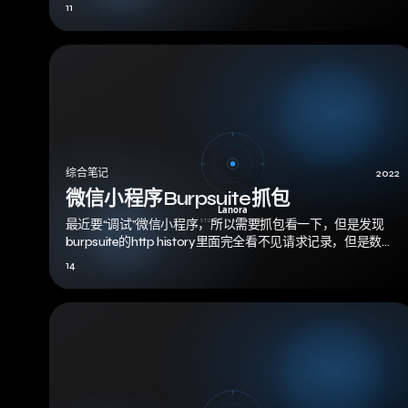
11
综合笔记
2022
微信小程序Burpsuite抓包
最近要“调试”微信小程序，所以需要抓包看一下，但是发现
burpsuite的http history里面完全看不见请求记录，但是数据
又确实加载出来…
14