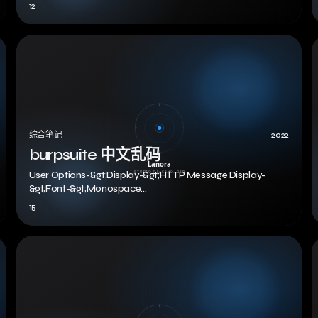
syslog:server=192.1…
12
综合笔记
2022
burpsuite 中文乱码
User Options-&gt;Display-&gt;HTTP Message Display-
&gt;Font-&gt;Monospace…
15