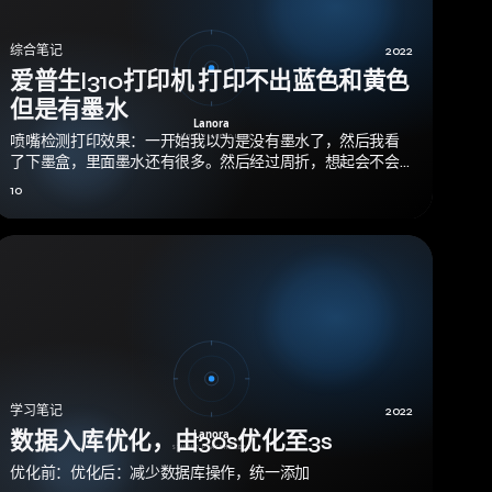
综合笔记
2022
爱普生l310打印机 打印不出蓝色和黄色
但是有墨水
喷嘴检测打印效果：一开始我以为是没有墨水了，然后我看
了下墨盒，里面墨水还有很多。然后经过周折，想起会不会
是喷头堵住了，于是使用驱动自带的打印头清…
10
学习笔记
2022
数据入库优化，由30s优化至3s
优化前：优化后：减少数据库操作，统一添加