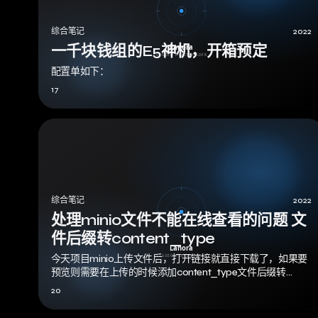
综合笔记
2022
一千块钱组的E5神机，开箱预定
配置单如下：
17
综合笔记
2022
处理minio文件不能在线查看的问题 文
件后缀转content_type
今天项目minio上传文件后，打开链接就直接下载了，如果要
预览则需要在上传的时候添加content_type文件后缀转
conetentType（…
20