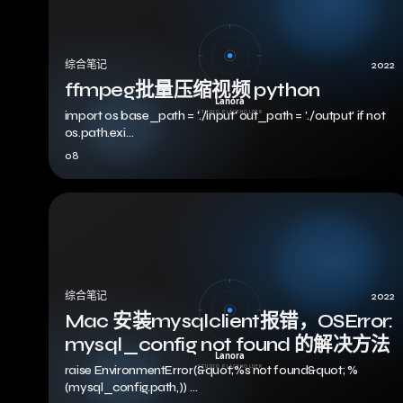
综合笔记
2022
ffmpeg批量压缩视频 python
import os base_path = './input' out_path = './output' if not
os.path.exi…
08
综合笔记
2022
Mac 安装mysqlclient报错，OSError:
mysql_config not found 的解决方法
raise EnvironmentError(&quot;%s not found&quot; %
(mysql_config.path,)) …