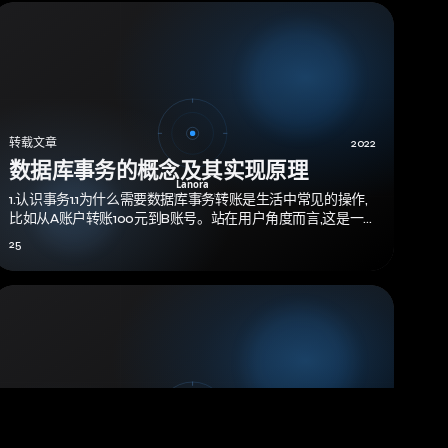
转载文章
2022
数据库事务的概念及其实现原理
1.认识事务1.1为什么需要数据库事务转账是生活中常见的操作,
比如从A账户转账100元到B账号。站在用户角度而言,这是一
个逻辑上的单一操作,然而…
25
综合笔记
2021