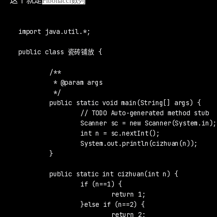
这个就是
Fibonacci数列
import java.util.*;

public class 瓷砖铺放 {

	/**

	 * @param args

	 */

	public static void main(String[] args) {

		// TODO Auto-generated method stub

		Scanner sc = new Scanner(System.in);

		int n = sc.nextInt();

		System.out.println(cizhuan(n));

	}

	public static int cizhuan(int n) {

		if (n==1) {

			return 1;

		}else if (n==2) {

			return 2;
