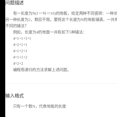
问题描述
有一长度为N(1<=Ｎ<=10)的地板，给定两种不同瓷砖：一种
另一种长度为2，数目不限。要将这个长度为N的地板铺满，一共
不同的铺法？
例如，长度为4的地面一共有如下5种铺法：
4=1+1+1+1
4=2+1+1
4=1+2+1
4=1+1+2
4=2+2
编程用递归的方法求解上述问题。
输入格式
只有一个数N，代表地板的长度