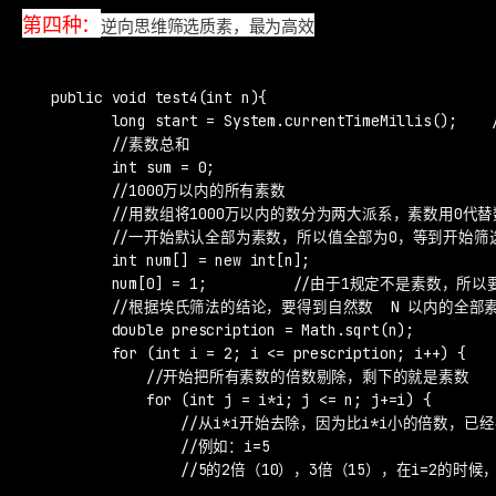
第四种：
逆向思维筛选质素，最为高效
 public void test4(int n){

        long start = System.currentTimeMillis();  
        //素数总和

        int sum = 0;

        //1000万以内的所有素数

        //用数组将1000万以内的数分为两大派系，素数用0代
        //一开始默认全部为素数，所以值全部为0，等到开始
        int num[] = new int[n];

        num[0] = 1;          //由于1规定不是素数，所
        //根据埃氏筛法的结论，要得到自然数  N 以内的全
        double prescription = Math.sqrt(n);

        for (int i = 2; i <= prescription; i++) {

            //开始把所有素数的倍数剔除，剩下的就是素数

            for (int j = i*i; j <= n; j+=i) {

                //从i*i开始去除，因为比i*i小的倍数，
                //例如：i=5

                //5的2倍（10），3倍（15），在i=2的时