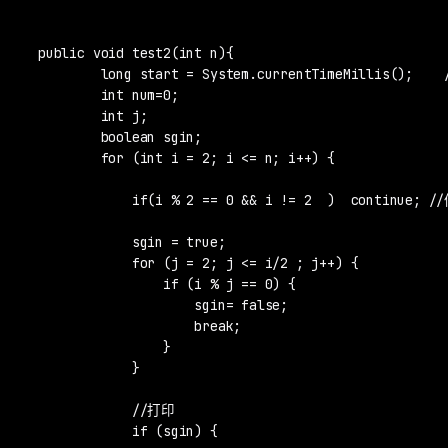
public void test2(int n){

        long start = System.currentTimeMillis();  
        int num=0;

        int j;

        boolean sgin;

        for (int i = 2; i <= n; i++) {

            if(i % 2 == 0 && i != 2  )  continue; 
            sgin = true;

            for (j = 2; j <= i/2 ; j++) {

                if (i % j == 0) {

                    sgin= false;

                    break;

                }

            }

            //打印

            if (sgin) {
