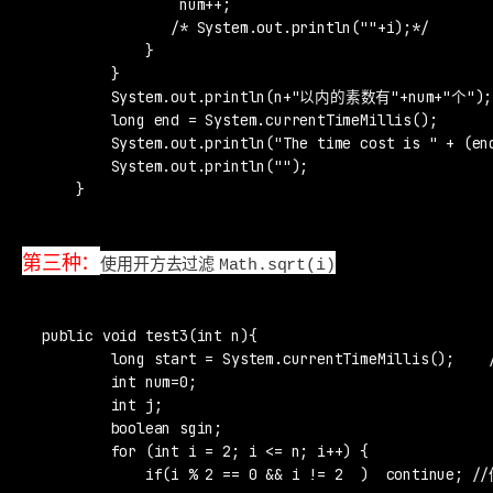
                num++;

               /* System.out.println(""+i);*/

            }

        }

        System.out.println(n+"以内的素数有"+num+"个");

        long end = System.currentTimeMillis();

        System.out.println("The time cost is " + (end
        System.out.println("");

    }
第三种：
使用开方去过滤
Math.sqrt(i)
public void test3(int n){

        long start = System.currentTimeMillis();  
        int num=0;

        int j;

        boolean sgin;

        for (int i = 2; i <= n; i++) {

            if(i % 2 == 0 && i != 2  )  continue; 