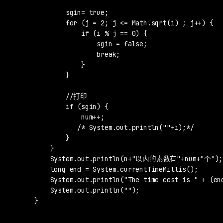
            sgin= true;

            for (j = 2; j <= Math.sqrt(i) ; j++) {

                if (i % j == 0) {

                    sgin = false;

                    break;

                }

            }

            //打印

            if (sgin) {

                num++;

               /* System.out.println(""+i);*/

            }

        }

        System.out.println(n+"以内的素数有"+num+"个");

        long end = System.currentTimeMillis();

        System.out.println("The time cost is " + (end
        System.out.println("");

    }