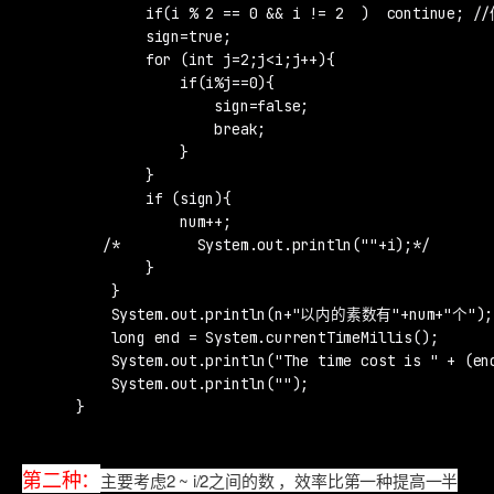
            if(i % 2 == 0 && i != 2  )  continue; 
            sign=true;

            for (int j=2;j<i;j++){

                if(i%j==0){

                    sign=false;

                    break;

                }

            }

            if (sign){

                num++;

       /*         System.out.println(""+i);*/

            }

        }

        System.out.println(n+"以内的素数有"+num+"个");

        long end = System.currentTimeMillis();

        System.out.println("The time cost is " + (end
        System.out.println("");

    }
第二种：
主要考虑2 ~ i/2之间的数 ，效率比第一种提高一半