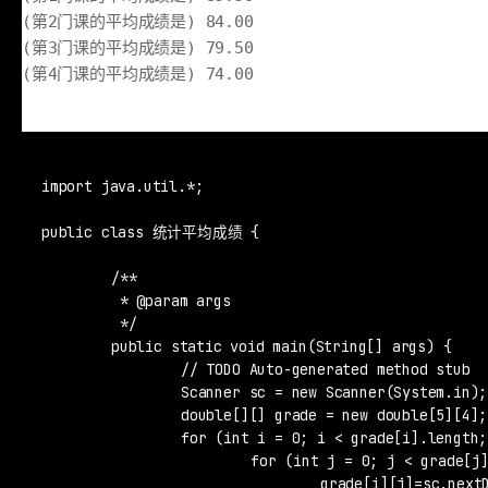
(第2门课的平均成绩是) 84.00
(第3门课的平均成绩是) 79.50
(第4门课的平均成绩是) 74.00
import java.util.*;

public class 统计平均成绩 {

	/**

	 * @param args

	 */

	public static void main(String[] args) {

		// TODO Auto-generated method stub

		Scanner sc = new Scanner(System.in);

		double[][] grade = new double[5][4];

		for (int i = 0; i < grade[i].length; i++) {

			for (int j = 0; j < grade[j].length; j++) {

				grade[i][j]=sc.nextDouble();
