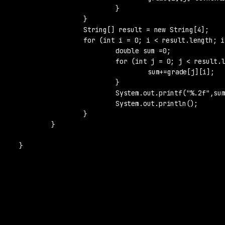
			}

		}

		String[] result = new String[4];

		for (int i = 0; i < result.length; i++) {

			double sum =0;

			for (int j = 0; j < result.length; j++) {

				sum+=grade[j][i];

			}

			System.out.printf("%.2f",sum/4);

			System.out.println();

		}

	}

}